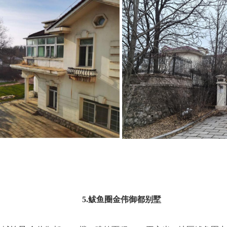
5.鲅鱼圈金伟御都别墅