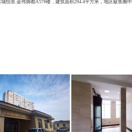
怡景.金伟御都A57#楼，建筑面积294.4平方米，地区鲅鱼