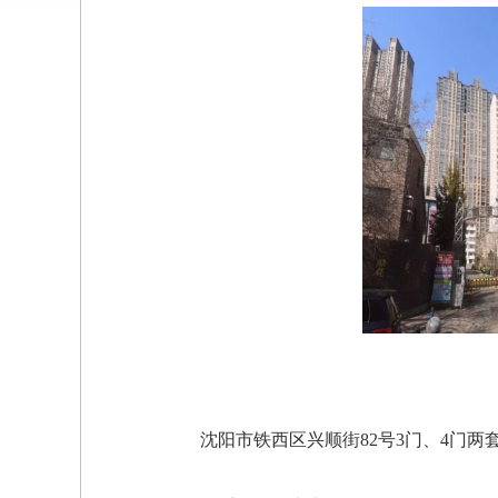
沈阳市铁西区兴顺街82号3门、4门两